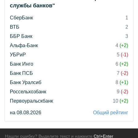
службы банков"
СберБанк
1
ВТБ
2
ББР Банк
3
Альфа-Банк
4
(+2)
УБРиР
5
(-1)
Банк Инго
6
(+2)
Банк ПСБ
7
(-2)
Банк Уралсиб
8
(+1)
Россельхозбанк
9
(-2)
Первоуральскбанк
10
(+2)
на 08.08.2026
Общий рейтинг
Нашли ошибку? Выделите текст и нажмите
Ctrl+Enter