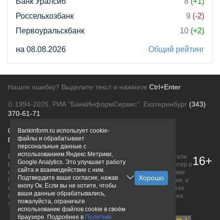
Банк Уралсиб
8
(+1)
Россельхозбанк
9
(-2)
Первоуральскбанк
10
(+2)
на 08.08.2026
Общий рейтинг
Нашли ошибку? Выделите текст и нажмите
Ctrl+Enter
© 1994-2026.
РИА "БанкИнформСервис". Екатеринбург
(343)
370-61-71
О проекте
Политика конфиденциальности
Bankinform.ru использует cookie-
файлы и обрабатывает
Правовая информация
Для рекламодателей
персональные данные с
использованием Яндекс Метрики,
Вся информация о продуктах банков, размещенная на портале
16+
Google Analytics. Это улучшает работу
bankinform.ru, носит исключительно ознакомительный характер и
сайта и взаимодействие с ним.
не является публичной офертой, определяемой положениями
Подтвердите ваше согласие, нажав
ГК РФ. Информация не содержит точного и полного описания, и
кнопу Ок. Если вы не хотите, чтобы
может быть изменена. Конечные условия уточняйте на сайтах
ваши данные обрабатывались,
банков или при личном обращении. Исключительное право на
пожалуйста, ограничьте
товарные знаки принадлежит их правообладателям.
использование файлов cookie в своём
браузере. Подробнее в
Политике