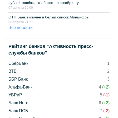
рублей кэшбэка за оборот по эквайрингу
07 августа 10:00
ОТП Банк включён в белый список Минцифры
06 августа 21:27
Все новости
Рейтинг банков "Активность пресс-
службы банков"
СберБанк
1
ВТБ
2
ББР Банк
3
Альфа-Банк
4
(+2)
УБРиР
5
(-1)
Банк Инго
6
(+2)
Банк ПСБ
7
(-2)