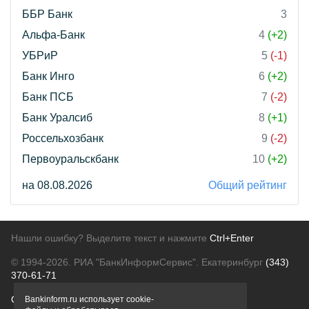
ББР Банк
3
Альфа-Банк
4
(+2)
УБРиР
5
(-1)
Банк Инго
6
(+2)
Банк ПСБ
7
(-2)
Банк Уралсиб
8
(+1)
Россельхозбанк
9
(-2)
Первоуральскбанк
10
(+2)
на 08.08.2026
Общий рейтинг
Нашли ошибку? Выделите текст и нажмите
Ctrl+Enter
© 1994-2026.
РИА "БанкИнформСервис". Екатеринбург
(343)
370-61-71
О проекте
Политика конфиденциальности
Bankinform.ru использует cookie-