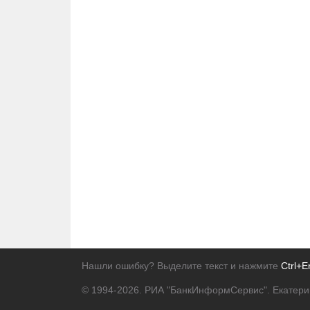
Нашли ошибку? Выделите текст и нажмите
Ctrl+E
© 1994-2026.
РИА "БанкИнформСервис". Екатери