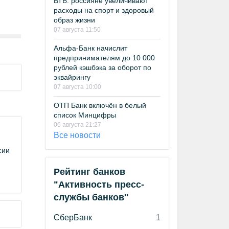
ВТБ: россияне увеличивают
расходы на спорт и здоровый
образ жизни
07 августа 11:50
Альфа-Банк начислит
предпринимателям до 10 000
рублей кэшбэка за оборот по
эквайрингу
07 августа 10:00
ОТП Банк включён в белый
список Минцифры
06 августа 21:27
Все новости
сии
Рейтинг банков
"Активность пресс-
службы банков"
СберБанк
1