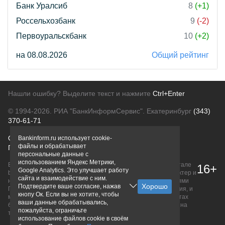
Банк Уралсиб
8
(+1)
Россельхозбанк
9
(-2)
Первоуральскбанк
10
(+2)
на 08.08.2026
Общий рейтинг
Нашли ошибку? Выделите текст и нажмите
Ctrl+Enter
© 1994-2026.
РИА "БанкИнформСервис". Екатеринбург
(343)
370-61-71
О проекте
Политика конфиденциальности
Bankinform.ru использует cookie-
файлы и обрабатывает
Правовая информация
Для рекламодателей
персональные данные с
использованием Яндекс Метрики,
Вся информация о продуктах банков, размещенная на портале
16+
Google Analytics. Это улучшает работу
bankinform.ru, носит исключительно ознакомительный характер и
сайта и взаимодействие с ним.
не является публичной офертой, определяемой положениями
Подтвердите ваше согласие, нажав
ГК РФ. Информация не содержит точного и полного описания, и
кнопу Ок. Если вы не хотите, чтобы
может быть изменена. Конечные условия уточняйте на сайтах
ваши данные обрабатывались,
банков или при личном обращении. Исключительное право на
пожалуйста, ограничьте
товарные знаки принадлежит их правообладателям.
использование файлов cookie в своём