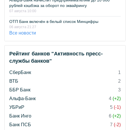
Альфа-Банк начислит предпринимателям до 10 000
рублей кэшбэка за оборот по эквайрингу
07 августа 10:00
ОТП Банк включён в белый список Минцифры
06 августа 21:27
Все новости
Рейтинг банков "Активность пресс-
службы банков"
СберБанк
1
ВТБ
2
ББР Банк
3
Альфа-Банк
4
(+2)
УБРиР
5
(-1)
Банк Инго
6
(+2)
Банк ПСБ
7
(-2)