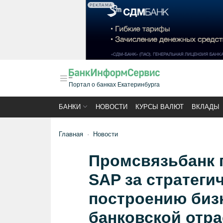
РЕКЛАМА
Портал о банках Екатеринбурга
БАНКИ
НОВОСТИ
КУРСЫ ВАЛЮТ
ВКЛАДЫ
Главная
Новости
Промсвязьбанк 
SAP за стратеги
построению биз
банковской отр