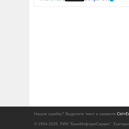
Нашли ошибку? Выделите текст и нажмите
Ctrl+E
© 1994-2026.
РИА "БанкИнформСервис". Екатери