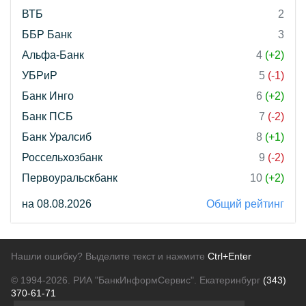
ВТБ
2
ББР Банк
3
Альфа-Банк
4
(+2)
УБРиР
5
(-1)
Банк Инго
6
(+2)
Банк ПСБ
7
(-2)
Банк Уралсиб
8
(+1)
Россельхозбанк
9
(-2)
Первоуральскбанк
10
(+2)
на 08.08.2026
Общий рейтинг
Нашли ошибку? Выделите текст и нажмите
Ctrl+Enter
© 1994-2026.
РИА "БанкИнформСервис". Екатеринбург
(343)
370-61-71