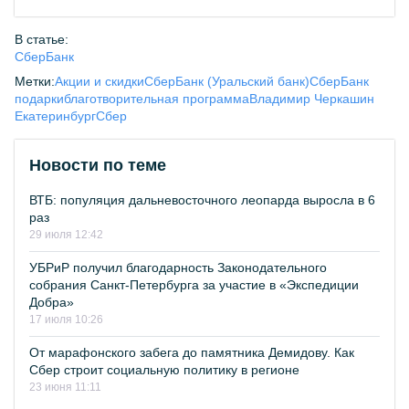
В статье:
СберБанк
Метки:
Акции и скидки
СберБанк (Уральский банк)
СберБанк
подарки
благотворительная программа
Владимир Черкашин
Екатеринбург
Сбер
Новости по теме
ВТБ: популяция дальневосточного леопарда выросла в 6
раз
29 июля 12:42
УБРиР получил благодарность Законодательного
собрания Санкт-Петербурга за участие в «Экспедиции
Добра»
17 июля 10:26
От марафонского забега до памятника Демидову. Как
Сбер строит социальную политику в регионе
23 июня 11:11