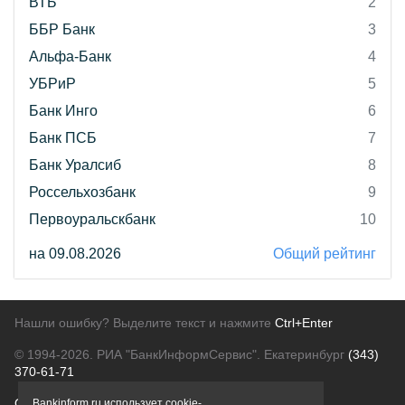
ВТБ
2
ББР Банк
3
Альфа-Банк
4
УБРиР
5
Банк Инго
6
Банк ПСБ
7
Банк Уралсиб
8
Россельхозбанк
9
Первоуральскбанк
10
на 09.08.2026
Общий рейтинг
Нашли ошибку? Выделите текст и нажмите
Ctrl+Enter
© 1994-2026.
РИА "БанкИнформСервис". Екатеринбург
(343)
370-61-71
О проекте
Политика конфиденциальности
Bankinform.ru использует cookie-