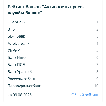
Рейтинг банков "Активность пресс-
службы банков"
СберБанк
1
ВТБ
2
ББР Банк
3
Альфа-Банк
4
УБРиР
5
Банк Инго
6
Банк ПСБ
7
Банк Уралсиб
8
Россельхозбанк
9
Первоуральскбанк
10
на 09.08.2026
Общий рейтинг