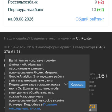
Россельхозбанк
9
(-2)
Первоуральскбанк
10
(+2)
на 08.08.2026
Общий рейтинг
Нашли ошибку? Выделите текст и нажмите
Ctrl+Enter
© 1994-2026.
РИА "БанкИнформСервис". Екатеринбург
(343)
370-61-71
О проекте
Политика конфиденциальности
Bankinform.ru использует cookie-
файлы и обрабатывает
Правовая информация
Для рекламодателей
персональные данные с
использованием Яндекс Метрики,
Вся информация о продуктах банков, размещенная на портале
16+
Google Analytics. Это улучшает работу
bankinform.ru, носит исключительно ознакомительный характер и
сайта и взаимодействие с ним.
не является публичной офертой, определяемой положениями
Подтвердите ваше согласие, нажав
ГК РФ. Информация не содержит точного и полного описания, и
кнопу Ок. Если вы не хотите, чтобы
может быть изменена. Конечные условия уточняйте на сайтах
ваши данные обрабатывались,
банков или при личном обращении. Исключительное право на
пожалуйста, ограничьте
товарные знаки принадлежит их правообладателям.
использование файлов cookie в своём
браузере. Подробнее в
Политике
конфиденциальности
.