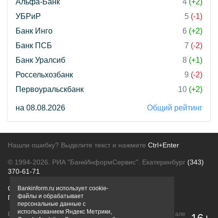
Альфа-Банк
4
(+2)
УБРиР
5
(-1)
Банк Инго
6
(+2)
Банк ПСБ
7
(-2)
Банк Уралсиб
8
(+1)
Россельхозбанк
9
(-2)
Первоуральскбанк
10
(+2)
на 08.08.2026
Общий рейтинг
Нашли ошибку? Выделите текст и нажмите
Ctrl+Enter
© 1994-2026.
РИА "БанкИнформСервис". Екатеринбург
(343)
370-61-71
О проекте
Политика конфиденциальности
Bankinform.ru использует cookie-
файлы и обрабатывает
Правовая информация
Для рекламодателей
персональные данные с
использованием Яндекс Метрики,
Вся информация о продуктах банков, размещенная на портале