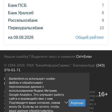
Банк ПСБ
7
Банк Уралсиб
8
Россельхозбанк
9
Первоуральскбанк
10
на 09.08.2026
Общий рейтинг
Нашли ошибку? Выделите текст и нажмите
Ctrl+Enter
© 1994-2026.
РИА "БанкИнформСервис". Екатеринбург
(343)
370-61-71
О проекте
Политика конфиденциальности
Bankinform.ru использует cookie-
файлы и обрабатывает
Правовая информация
Для рекламодателей
персональные данные с
использованием Яндекс Метрики,
Вся информация о продуктах банков, размещенная на портале
16+
Google Analytics. Это улучшает работу
bankinform.ru, носит исключительно ознакомительный характер и
сайта и взаимодействие с ним.
не является публичной офертой, определяемой положениями
Подтвердите ваше согласие, нажав
ГК РФ. Информация не содержит точного и полного описания, и
кнопу Ок. Если вы не хотите, чтобы
может быть изменена. Конечные условия уточняйте на сайтах
ваши данные обрабатывались,