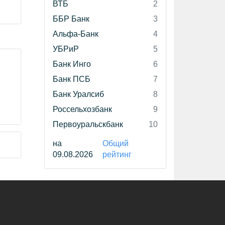
ВТБ
2
ББР Банк
3
Альфа-Банк
4
УБРиР
5
Банк Инго
6
Банк ПСБ
7
Банк Уралсиб
8
Россельхозбанк
9
Первоуральскбанк
10
на
Общий
09.08.2026
рейтинг