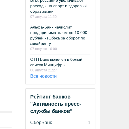
ВТБ: россияне увеличивают
расходы на спорт и здоровый
образ жизни
07 августа 11:50
Альфа-Банк начислит
предпринимателям до 10 000
рублей кэшбэка за оборот по
эквайрингу
07 августа 10:00
ОТП Банк включён в белый
список Минцифры
06 августа 21:27
Все новости
Рейтинг банков
"Активность пресс-
службы банков"
СберБанк
1