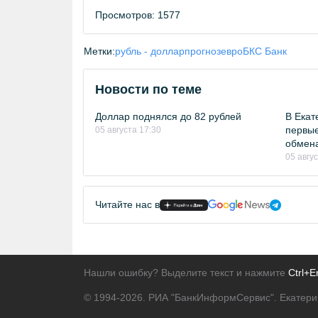
Просмотров: 1577
Метки:
рубль - доллар
прогноз
евро
БКС Банк
Новости по теме
Доллар поднялся до 82 рублей
В Екат
первые
05 августа 17:30
обмен
05 авгу
Читайте нас в
Нашли ошибку? Выделите текст и нажмите
Ctrl+E
© 1994-2026.
РИА "БанкИнформСервис". Екатери