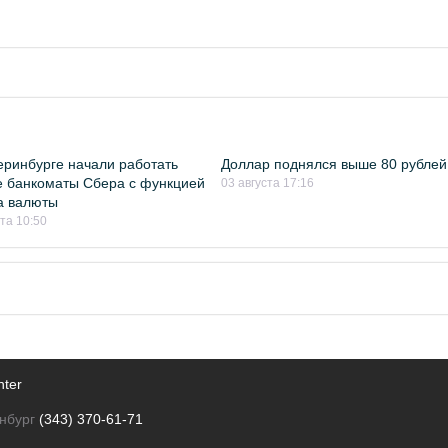
еринбурге начали работать
Доллар поднялся выше 80 рублей
 банкоматы Сбера с функцией
03 августа 17:16
а валюты
ста 10:50
nter
нбург
(343) 370-61-71