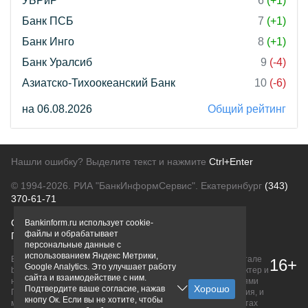
УБРиР
6
(+1)
Банк ПСБ
7
(+1)
Банк Инго
8
(+1)
Банк Уралсиб
9
(-4)
Азиатско-Тихоокеанский Банк
10
(-6)
на 06.08.2026
Общий рейтинг
Нашли ошибку? Выделите текст и нажмите
Ctrl+Enter
© 1994-2026.
РИА "БанкИнформСервис". Екатеринбург
(343)
370-61-71
О проекте
Политика конфиденциальности
Bankinform.ru использует cookie-
файлы и обрабатывает
Правовая информация
Для рекламодателей
персональные данные с
использованием Яндекс Метрики,
Вся информация о продуктах банков, размещенная на портале
16+
Google Analytics. Это улучшает работу
bankinform.ru, носит исключительно ознакомительный характер и
сайта и взаимодействие с ним.
не является публичной офертой, определяемой положениями
Подтвердите ваше согласие, нажав
ГК РФ. Информация не содержит точного и полного описания, и
кнопу Ок. Если вы не хотите, чтобы
может быть изменена. Конечные условия уточняйте на сайтах