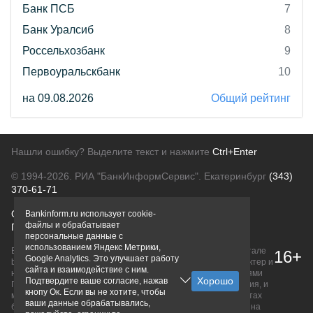
Банк ПСБ
7
Банк Уралсиб
8
Россельхозбанк
9
Первоуральскбанк
10
на 09.08.2026
Общий рейтинг
Нашли ошибку? Выделите текст и нажмите
Ctrl+Enter
© 1994-2026.
РИА "БанкИнформСервис". Екатеринбург
(343)
370-61-71
О проекте
Политика конфиденциальности
Bankinform.ru использует cookie-
файлы и обрабатывает
Правовая информация
Для рекламодателей
персональные данные с
использованием Яндекс Метрики,
Вся информация о продуктах банков, размещенная на портале
16+
Google Analytics. Это улучшает работу
bankinform.ru, носит исключительно ознакомительный характер и
сайта и взаимодействие с ним.
не является публичной офертой, определяемой положениями
Подтвердите ваше согласие, нажав
ГК РФ. Информация не содержит точного и полного описания, и
кнопу Ок. Если вы не хотите, чтобы
может быть изменена. Конечные условия уточняйте на сайтах
ваши данные обрабатывались,
банков или при личном обращении. Исключительное право на