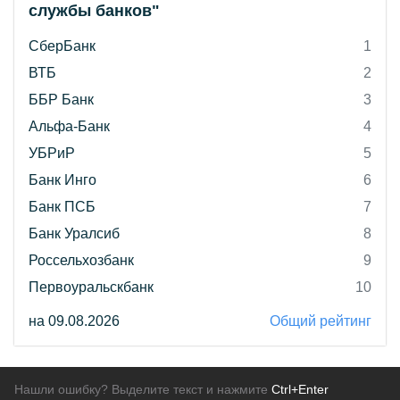
службы банков"
СберБанк
1
ВТБ
2
ББР Банк
3
Альфа-Банк
4
УБРиР
5
Банк Инго
6
Банк ПСБ
7
Банк Уралсиб
8
Россельхозбанк
9
Первоуральскбанк
10
на 09.08.2026
Общий рейтинг
Нашли ошибку? Выделите текст и нажмите
Ctrl+Enter