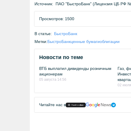
Источник:
ПАО "БыстроБанк" (Лицензия ЦБ РФ №
Просмотров: 1500
В статье:
БыстроБанк
Метки:
БыстроБанк
ценные бумаги
облигации
Новости по теме
ВТБ выплатил дивиденды розничным
Газ, ф
акционерам
Инвест
кварта
05 августа 14:56
02 июля
Читайте нас в