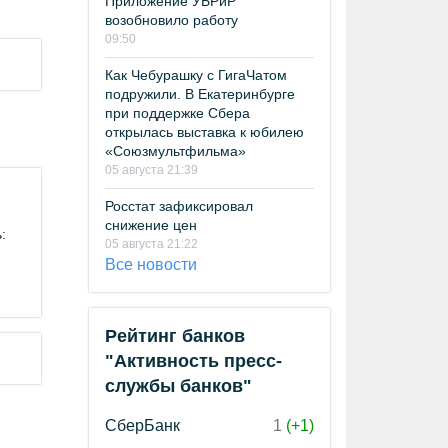
Приложение УБРиР
возобновило работу
09:50
Как Чебурашку с ГигаЧатом
подружили. В Екатеринбурге
при поддержке Сбера
открылась выставка к юбилею
«Союзмультфильма»
05 августа 21:39
Росстат зафиксировал
снижение цен
:
05 августа 21:22
и
Все новости
Рейтинг банков
"Активность пресс-
службы банков"
СберБанк
1
(+1)