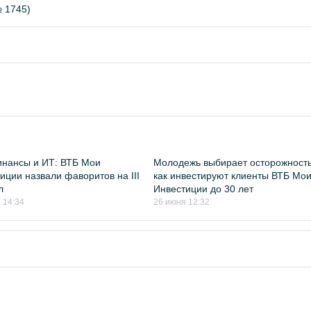
 1745)
инансы и ИТ: ВТБ Мои
Молодежь выбирает осторожность
иции назвали фаворитов на III
как инвестируют клиенты ВТБ Мо
л
Инвестиции до 30 лет
 14:34
26 июня 12:32