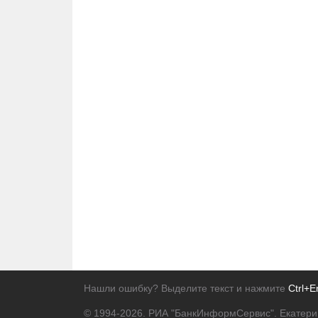
Нашли ошибку? Выделите текст и нажмите
Ctrl+E
© 1994-2026.
РИА "БанкИнформСервис". Екатери