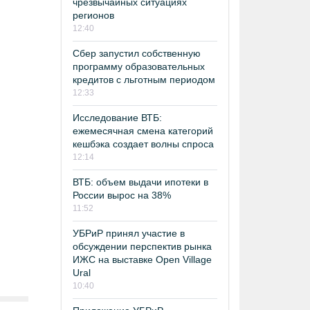
чрезвычайных ситуациях
регионов
12:40
Сбер запустил собственную
программу образовательных
кредитов с льготным периодом
12:33
Исследование ВТБ:
ежемесячная смена категорий
кешбэка создает волны спроса
12:14
ВТБ: объем выдачи ипотеки в
России вырос на 38%
11:52
УБРиР принял участие в
обсуждении перспектив рынка
ИЖС на выставке Open Village
Ural
10:40