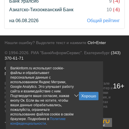
Банк Уралсиб
9
(-4)
Азиатско-Тихоокеанский Банк
10
(-6)
на 06.08.2026
Общий рейтинг
Нашли ошибку? Выделите текст и нажмите
Ctrl+Enter
© 1994-2026.
РИА "БанкИнформСервис". Екатеринбург
(343)
370-61-71
О проекте
Политика конфиденциальности
Bankinform.ru использует cookie-
файлы и обрабатывает
Правовая информация
Для рекламодателей
персональные данные с
использованием Яндекс Метрики,
Вся информация о продуктах банков, размещенная на портале
16+
Google Analytics. Это улучшает работу
bankinform.ru, носит исключительно ознакомительный характер и
сайта и взаимодействие с ним.
не является публичной офертой, определяемой положениями
Подтвердите ваше согласие, нажав
ГК РФ. Информация не содержит точного и полного описания, и
кнопу Ок. Если вы не хотите, чтобы
может быть изменена. Конечные условия уточняйте на сайтах
ваши данные обрабатывались,
банков или при личном обращении. Исключительное право на
пожалуйста, ограничьте
товарные знаки принадлежит их правообладателям.
использование файлов cookie в своём
браузере. Подробнее в
Политике
конфиденциальности
.