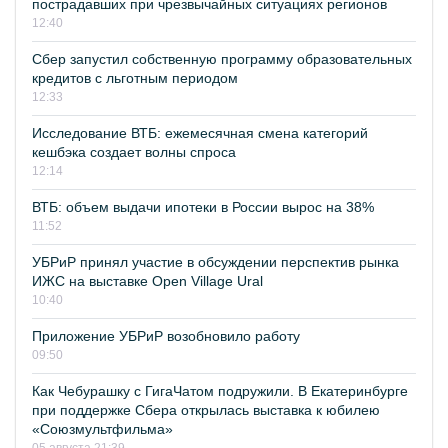
пострадавших при чрезвычайных ситуациях регионов
12:40
Сбер запустил собственную программу образовательных
кредитов с льготным периодом
12:33
Исследование ВТБ: ежемесячная смена категорий
кешбэка создает волны спроса
12:14
ВТБ: объем выдачи ипотеки в России вырос на 38%
11:52
УБРиР принял участие в обсуждении перспектив рынка
ИЖС на выставке Open Village Ural
10:40
Приложение УБРиР возобновило работу
09:50
Как Чебурашку с ГигаЧатом подружили. В Екатеринбурге
при поддержке Сбера открылась выставка к юбилею
«Союзмультфильма»