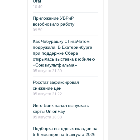
Ural
10:40
Приложение УБРиР
возобновило работу
09:50
Как Чебурашку с ГигаЧатом
подружили. В Екатеринбурге
при поддержке Сбера
открылась выставка к юбилею
«Союзмультфильма»
05 августа 21:39
Росстат зафиксировал
снижение цен
05 августа 21:22
Инго Банк начал выпускать
карты UnionPay
05 августа 18:38
Подборка выгодных вкладов на
5-6 месяцев на 5 августа 2026