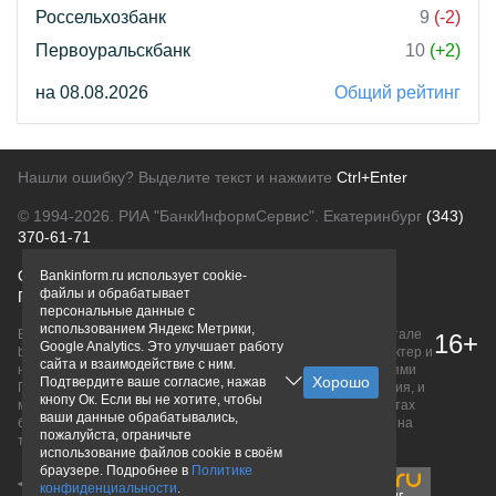
Россельхозбанк
9
(-2)
Первоуральскбанк
10
(+2)
на 08.08.2026
Общий рейтинг
Нашли ошибку? Выделите текст и нажмите
Ctrl+Enter
© 1994-2026.
РИА "БанкИнформСервис". Екатеринбург
(343)
370-61-71
О проекте
Политика конфиденциальности
Bankinform.ru использует cookie-
файлы и обрабатывает
Правовая информация
Для рекламодателей
персональные данные с
использованием Яндекс Метрики,
Вся информация о продуктах банков, размещенная на портале
16+
Google Analytics. Это улучшает работу
bankinform.ru, носит исключительно ознакомительный характер и
сайта и взаимодействие с ним.
не является публичной офертой, определяемой положениями
Подтвердите ваше согласие, нажав
ГК РФ. Информация не содержит точного и полного описания, и
кнопу Ок. Если вы не хотите, чтобы
может быть изменена. Конечные условия уточняйте на сайтах
ваши данные обрабатывались,
банков или при личном обращении. Исключительное право на
пожалуйста, ограничьте
товарные знаки принадлежит их правообладателям.
использование файлов cookie в своём
браузере. Подробнее в
Политике
конфиденциальности
.