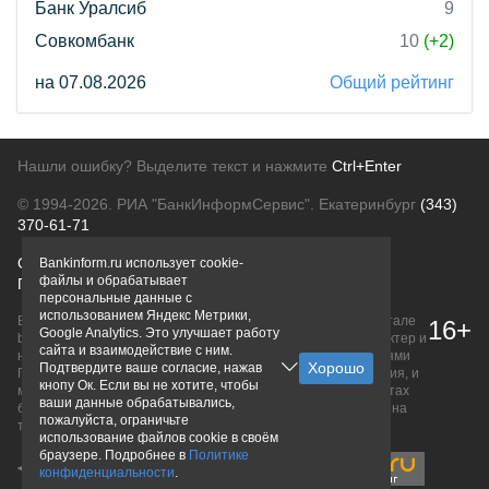
Банк Уралсиб
9
Совкомбанк
10
(+2)
на 07.08.2026
Общий рейтинг
Нашли ошибку? Выделите текст и нажмите
Ctrl+Enter
© 1994-2026.
РИА "БанкИнформСервис". Екатеринбург
(343)
370-61-71
О проекте
Политика конфиденциальности
Bankinform.ru использует cookie-
файлы и обрабатывает
Правовая информация
Для рекламодателей
персональные данные с
использованием Яндекс Метрики,
Вся информация о продуктах банков, размещенная на портале
16+
Google Analytics. Это улучшает работу
bankinform.ru, носит исключительно ознакомительный характер и
сайта и взаимодействие с ним.
не является публичной офертой, определяемой положениями
Подтвердите ваше согласие, нажав
ГК РФ. Информация не содержит точного и полного описания, и
кнопу Ок. Если вы не хотите, чтобы
может быть изменена. Конечные условия уточняйте на сайтах
ваши данные обрабатывались,
банков или при личном обращении. Исключительное право на
пожалуйста, ограничьте
товарные знаки принадлежит их правообладателям.
использование файлов cookie в своём
браузере. Подробнее в
Политике
конфиденциальности
.