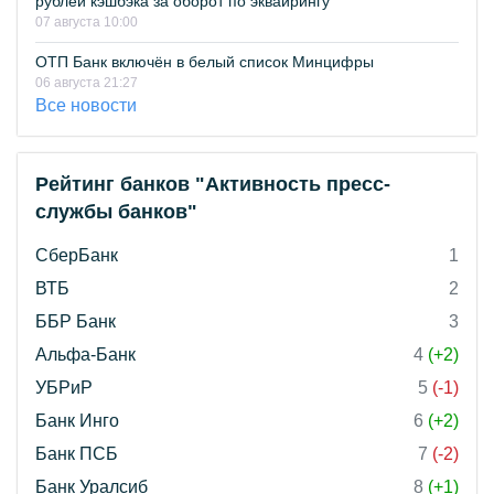
рублей кэшбэка за оборот по эквайрингу
07 августа 10:00
ОТП Банк включён в белый список Минцифры
06 августа 21:27
Все новости
Рейтинг банков "Активность пресс-
службы банков"
СберБанк
1
ВТБ
2
ББР Банк
3
Альфа-Банк
4
(+2)
УБРиР
5
(-1)
Банк Инго
6
(+2)
Банк ПСБ
7
(-2)
Банк Уралсиб
8
(+1)