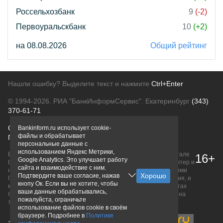
Россельхозбанк
9
(-2)
Первоуральскбанк
10
(+2)
на 08.08.2026
Общий рейтинг
Нашли ошибку? Выделите текст и нажмите
Ctrl+Enter
© 1994-2026.
РИА "БанкИнформСервис". Екатеринбург
(343)
370-61-71
О проекте
Политика конфиденциальности
Bankinform.ru использует cookie-
файлы и обрабатывает
Правовая информация
Для рекламодателей
персональные данные с
использованием Яндекс Метрики,
Вся информация о продуктах банков, размещенная на портале
16+
Google Analytics. Это улучшает работу
bankinform.ru, носит исключительно ознакомительный характер и
сайта и взаимодействие с ним.
не является публичной офертой, определяемой положениями
Подтвердите ваше согласие, нажав
ГК РФ. Информация не содержит точного и полного описания, и
кнопу Ок. Если вы не хотите, чтобы
может быть изменена. Конечные условия уточняйте на сайтах
ваши данные обрабатывались,
банков или при личном обращении. Исключительное право на
пожалуйста, ограничьте
товарные знаки принадлежит их правообладателям.
использование файлов cookie в своём
браузере. Подробнее в
Политике