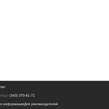
nter
нбург
(343) 370-61-71
ая информация
Для рекламодателей