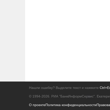
Нашли ошибку? Выделите текст и нажмите
Ctrl+E
© 1994-2026.
РИА "БанкИнформСервис". Екатери
О проекте
Политика конфиденциальности
Правов