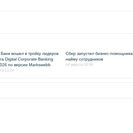
Банк вошел в тройку лидеров
Сбер запустил бизнес-помощника
а Digital Corporate Banking
найму сотрудников
026 по версии Markswebb
04 августа 10:50
ста 13:24