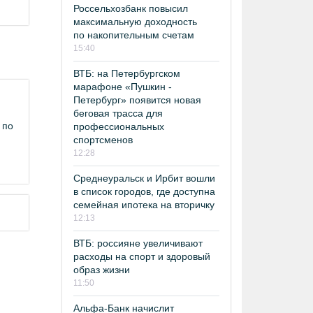
Россельхозбанк повысил
максимальную доходность
по накопительным счетам
15:40
ВТБ: на Петербургском
марафоне «Пушкин -
Петербург» появится новая
беговая трасса для
 по
профессиональных
спортсменов
12:28
Среднеуральск и Ирбит вошли
в список городов, где доступна
семейная ипотека на вторичку
12:13
ВТБ: россияне увеличивают
расходы на спорт и здоровый
образ жизни
11:50
Альфа-Банк начислит