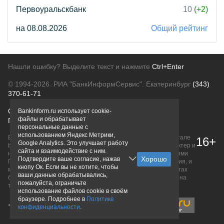
Первоуральскбанк
10
(+2)
на 08.08.2026
Общий рейтинг
Нашли ошибку? Выделите текст и нажмите
Ctrl+Enter
© 1994-2026.
РИА "БанкИнформСервис". Екатеринбург
(343)
370-61-71
О проекте
Политика конфиденциальности
Bankinform.ru использует cookie-
файлы и обрабатывает
Правовая информация
Для рекламодателей
персональные данные с
использованием Яндекс Метрики,
Вся информация о продуктах банков, размещенная на портале
16+
Google Analytics. Это улучшает работу
bankinform.ru, носит исключительно ознакомительный характер и
сайта и взаимодействие с ним.
не является публичной офертой, определяемой положениями
Подтвердите ваше согласие, нажав
ГК РФ. Информация не содержит точного и полного описания, и
кнопу Ок. Если вы не хотите, чтобы
может быть изменена. Конечные условия уточняйте на сайтах
ваши данные обрабатывались,
банков или при личном обращении. Исключительное право на
пожалуйста, ограничьте
товарные знаки принадлежит их правообладателям.
использование файлов cookie в своём
браузере. Подробнее в
Политике
конфиденциальности
.