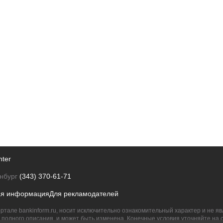
nter
нбург
(343) 370-61-71
ая информация
Для рекламодателей
ртале bankinform.ru, носит исключительно ознакомительный характер и не 
полного описания, и может быть изменена. Конечные условия уточняйте на 