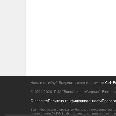
Нашли ошибку? Выделите текст и нажмите
Ctrl+E
© 1994-2026.
РИА "БанкИнформСервис". Екатери
О проекте
Политика конфиденциальности
Правов
Вся информация о продуктах банков, размещенная на по
положениями ГК РФ. Информация не содержит точного и 