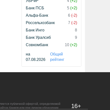
УБРиР
4
(+2)
Банк ПСБ
5
(+2)
Альфа-Банк
6
(-2)
Россельхозбанк
7
(-2)
Банк Инго
8
Банк Уралсиб
9
Совкомбанк
10
(+2)
на
Общий
07.08.2026
рейтинг
является публичной офертой, определяемой
16+
сайтах банков или при личном обращении.