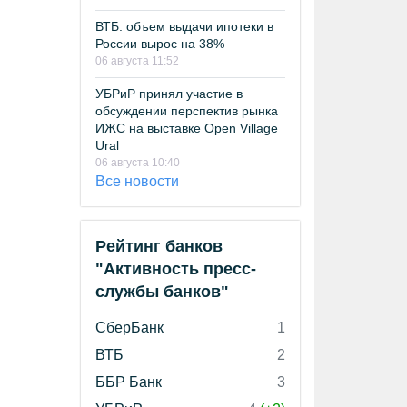
ВТБ: объем выдачи ипотеки в
России вырос на 38%
06 августа 11:52
УБРиР принял участие в
обсуждении перспектив рынка
ИЖС на выставке Open Village
Ural
06 августа 10:40
Все новости
Рейтинг банков
"Активность пресс-
службы банков"
СберБанк
1
ВТБ
2
ББР Банк
3