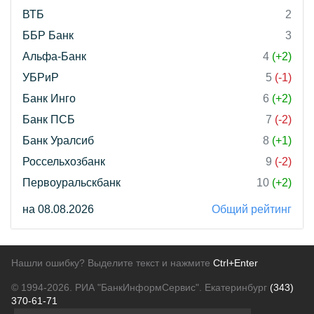
ВТБ
2
ББР Банк
3
Альфа-Банк
4
(+2)
УБРиР
5
(-1)
Банк Инго
6
(+2)
Банк ПСБ
7
(-2)
Банк Уралсиб
8
(+1)
Россельхозбанк
9
(-2)
Первоуральскбанк
10
(+2)
на 08.08.2026
Общий рейтинг
Нашли ошибку? Выделите текст и нажмите
Ctrl+Enter
© 1994-2026.
РИА "БанкИнформСервис". Екатеринбург
(343)
370-61-71