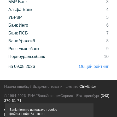
ББР Банк
3
Альфа-Банк
4
УБРиР
5
Банк Инго
6
Банк ПСБ
7
Банк Уралсиб
8
Россельхозбанк
9
Первоуральскбанк
10
на 09.08.2026
Общий рейтинг
Нашли ошибку? Выделите текст и нажмите
Ctrl+Enter
© 1994-2026.
РИА "БанкИнформСервис". Екатеринбург
(343)
370-61-71
О проекте
Политика конфиденциальности
Bankinform.ru использует cookie-
файлы и обрабатывает
Правовая информация
Для рекламодателей