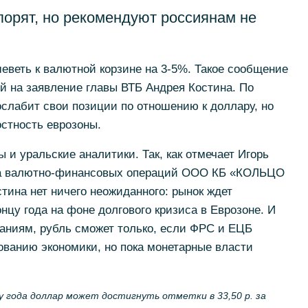
порят, но рекомендуют россиянам не
шеветь к валютной корзине на 3-5%. Такое сообщение
й на заявление главы ВТБ Андрея Костина. По
ослабит свои позиции по отношению к доллару, но
стность еврозоны.
ы и уральские аналитики. Так, как отмечает Игорь
ла валютно-финансовых операций ООО КБ «КОЛЬЦО
тина нет ничего неожиданного: рынок ждет
нцу года на фоне долгового кризиса в Еврозоне. И
даниям, рубль сможет только, если ФРС и ЕЦБ
ованию экономики, но пока монетарные власти
цу года доллар может достигнуть отметки в 33,50 р. за