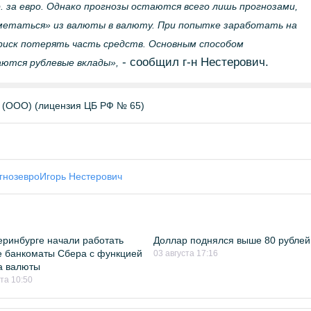
. за евро. Однако прогнозы остаются всего лишь прогнозами,
метаться» из валюты в валюту. При попытке заработать на
риск потерять часть средств. Основным способом
- сообщил г-н Нестерович.
аются рублевые вклады»,
(ООО) (лицензия ЦБ РФ № 65)
гноз
евро
Игорь Нестерович
еринбурге начали работать
Доллар поднялся выше 80 рублей
 банкоматы Сбера с функцией
03 августа 17:16
а валюты
ста 10:50