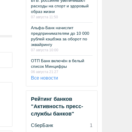
ВТБ: россияне увеличивают
расходы на спорт и здоровый
образ жизни
07 августа 11:50
Альфа-Банк начислит
предпринимателям до 10 000
рублей кэшбэка за оборот по
эквайрингу
07 августа 10:00
ОТП Банк включён в белый
список Минцифры
06 августа 21:27
Все новости
Рейтинг банков
"Активность пресс-
службы банков"
СберБанк
1