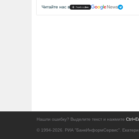
Читайте нас в
Нашли ошибку? Выделите текст и нажмите
Ctrl+E
© 1994-2026.
РИА "БанкИнформСервис". Екатери