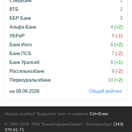
СберБанк
1
ВТБ
2
ББР Банк
3
Альфа-Банк
4
(+2)
УБРиР
5
(-1)
Банк Инго
6
(+2)
Банк ПСБ
7
(-2)
Банк Уралсиб
8
(+1)
Россельхозбанк
9
(-2)
Первоуральскбанк
10
(+2)
на 08.08.2026
Общий рейтинг
Нашли ошибку? Выделите текст и нажмите
Ctrl+Enter
© 1994-2026.
РИА "БанкИнформСервис". Екатеринбург
(343)
370-61-71