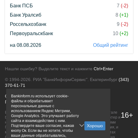
Банк ПСБ
7
(-2)
Банк Уралсиб
8
(+1)
Россельхозбанк
9
(-2)
Первоуральскбанк
10
(+2)
на 08.08.2026
Общий рейтинг
Нашли ошибку? Выделите текст и нажмите
Ctrl+Enter
© 1994-2026.
РИА "БанкИнформСервис". Екатеринбург
(343)
370-61-71
О проекте
Политика конфиденциальности
Bankinform.ru использует cookie-
файлы и обрабатывает
Правовая информация
Для рекламодателей
персональные данные с
использованием Яндекс Метрики,
Вся информация о продуктах банков, размещенная на портале
16+
Google Analytics. Это улучшает работу
bankinform.ru, носит исключительно ознакомительный характер и
сайта и взаимодействие с ним.
не является публичной офертой, определяемой положениями
Подтвердите ваше согласие, нажав
ГК РФ. Информация не содержит точного и полного описания, и
кнопу Ок. Если вы не хотите, чтобы
может быть изменена. Конечные условия уточняйте на сайтах
ваши данные обрабатывались,
банков или при личном обращении. Исключительное право на