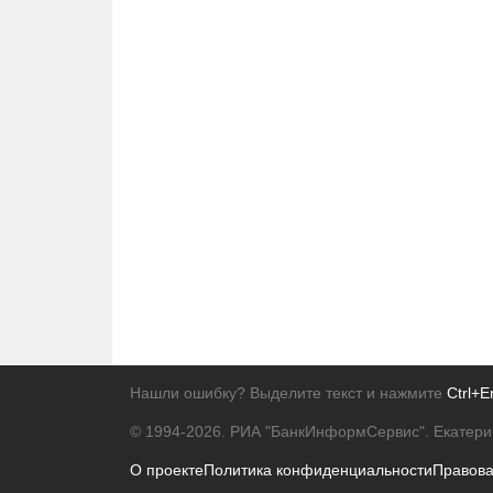
Нашли ошибку? Выделите текст и нажмите
Ctrl+E
© 1994-2026.
РИА "БанкИнформСервис". Екатери
О проекте
Политика конфиденциальности
Правов