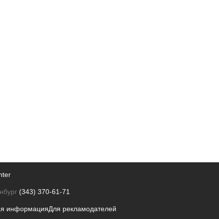
nter
нбург
(343) 370-61-71
ая информация
Для рекламодателей