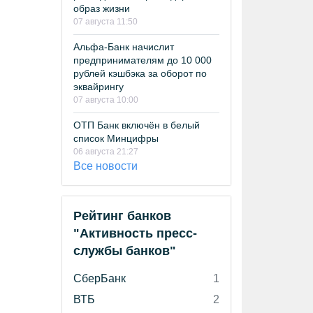
образ жизни
07 августа 11:50
Альфа-Банк начислит
предпринимателям до 10 000
рублей кэшбэка за оборот по
эквайрингу
07 августа 10:00
ОТП Банк включён в белый
список Минцифры
06 августа 21:27
Все новости
Рейтинг банков
"Активность пресс-
службы банков"
СберБанк
1
ВТБ
2