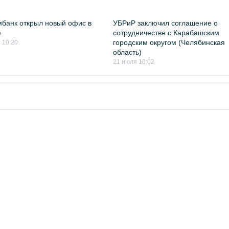
банк открыл новый офис в
УБРиР заключил соглашение о
е
сотрудничестве с Карабашским
городским округом (Челябинская
 10:20
область)
21 июля 10:02