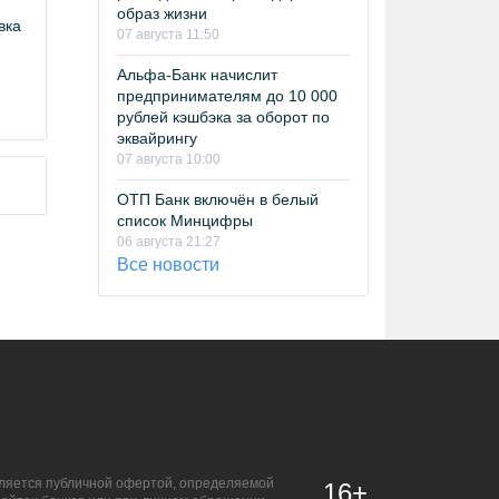
образ жизни
вка
07 августа 11:50
Альфа-Банк начислит
предпринимателям до 10 000
рублей кэшбэка за оборот по
эквайрингу
07 августа 10:00
ОТП Банк включён в белый
список Минцифры
06 августа 21:27
Все новости
является публичной офертой, определяемой
16+