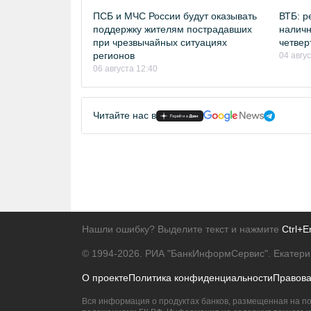
ПСБ и МЧС России будут оказывать
ВТБ: р
поддержку жителям пострадавших
наличн
при чрезвычайных ситуациях
четвер
регионов
04 авгу
06 августа 12:40
Читайте нас в
Нашли ошибку? Выделите текст и нажмите
Ctrl+E
© 1994-2026.
РИА "БанкИнформСервис". Екатери
О проекте
Политика конфиденциальности
Правов
Вся информация о продуктах банков, размещенная на по