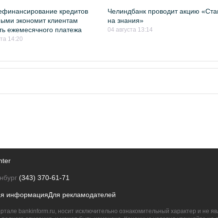
ефинансирование кредитов
Челиндбанк проводит акцию «Ста
ыми экономит клиентам
на знания»
ть ежемесячного платежа
04 августа 13:14
ста 14:20
nter
нбург
(343) 370-61-71
ая информация
Для рекламодателей
ртале bankinform.ru, носит исключительно ознакомительный характер и не 