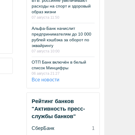
ВТБ: россияне увеличивают
расходы на спорт и здоровый
образ жизни
07 августа 11:50
Альфа-Банк начислит
предпринимателям до 10 000
рублей кэшбэка за оборот по
эквайрингу
07 августа 10:00
ОТП Банк включён в белый
список Минцифры
06 августа 21:27
Все новости
Рейтинг банков
"Активность пресс-
службы банков"
СберБанк
1