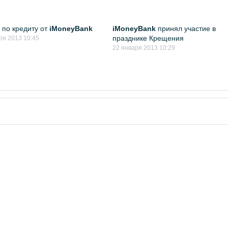
 по кредиту от
iMoneyBank
iMoneyBank
принял участие в
празднике Крещения
ря 2013 10:45
22 января 2013 10:29