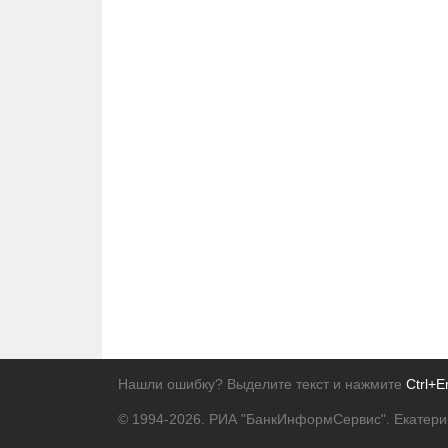
Нашли ошибку? Выделите текст и нажмите
Ctrl+E
© 1994-2026.
РИА "БанкИнформСервис". Екатери