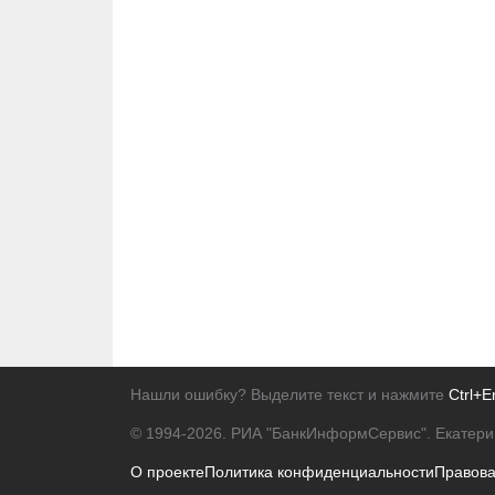
Нашли ошибку? Выделите текст и нажмите
Ctrl+E
© 1994-2026.
РИА "БанкИнформСервис". Екатери
О проекте
Политика конфиденциальности
Правов