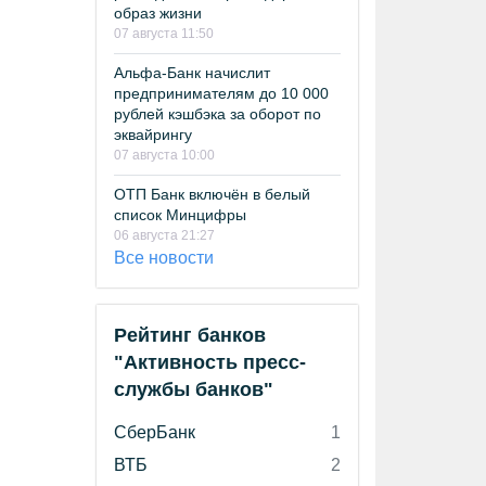
образ жизни
07 августа 11:50
Альфа-Банк начислит
предпринимателям до 10 000
рублей кэшбэка за оборот по
эквайрингу
07 августа 10:00
ОТП Банк включён в белый
список Минцифры
06 августа 21:27
Все новости
Рейтинг банков
"Активность пресс-
службы банков"
СберБанк
1
ВТБ
2