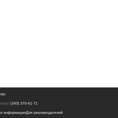
nter
нбург
(343) 370-61-71
ая информация
Для рекламодателей