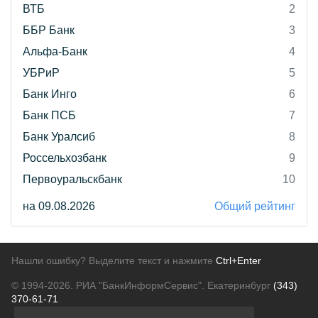
ВТБ
2
ББР Банк
3
Альфа-Банк
4
УБРиР
5
Банк Инго
6
Банк ПСБ
7
Банк Уралсиб
8
Россельхозбанк
9
Первоуральскбанк
10
на 09.08.2026
Общий рейтинг
Нашли ошибку? Выделите текст и нажмите
Ctrl+Enter
© 1994-2026.
РИА "БанкИнформСервис". Екатеринбург
(343)
370-61-71