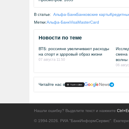
В статье:
Альфа-Банк
Банковские карты
Кредитны
Метки:
Альфа-Банк
Visa
MasterCard
Новости по теме
ВТБ: россияне увеличивают расходы
Исслед
на спорт и здоровый образ жизни
смена 
волны 
07 августа 11:50
06 авгу
Читайте нас в
Нашли ошибку? Выделите текст и нажмите
Ctrl+E
© 1994-2026.
РИА "БанкИнформСервис". Екатери