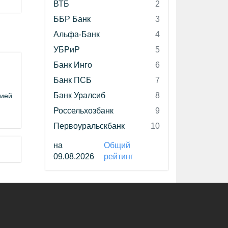
ВТБ
2
ББР Банк
3
Альфа-Банк
4
УБРиР
5
Банк Инго
6
Банк ПСБ
7
Банк Уралсиб
8
цией
Россельхозбанк
9
Первоуральскбанк
10
на
Общий
09.08.2026
рейтинг