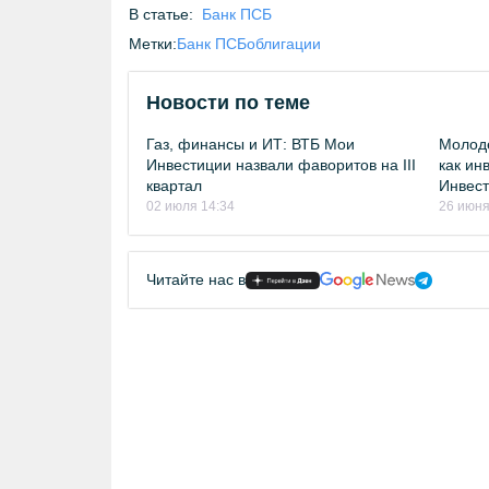
В статье:
Банк ПСБ
Метки:
Банк ПСБ
облигации
Новости по теме
Газ, финансы и ИТ: ВТБ Мои
Молоде
Инвестиции назвали фаворитов на III
как ин
квартал
Инвест
02 июля 14:34
26 июня
Читайте нас в