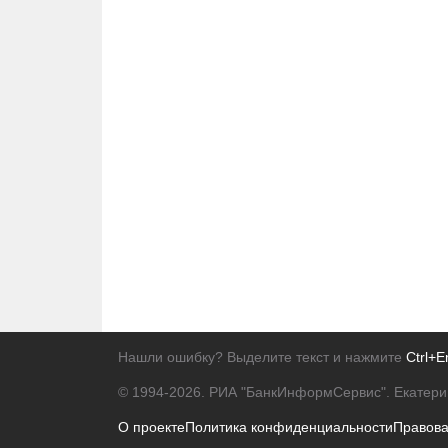
Нашли ошибку? Выделите текст и нажмите
Ctrl+E
© 1994-2026.
РИА "БанкИнформСервис". Екатери
О проекте
Политика конфиденциальности
Правов