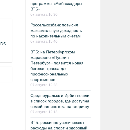
программы «Амбассадоры
ВТБ»
07 августа 16:30
Россельхозбанк повысил
максимальную доходность
по накопительным счетам
07 августа 15:40
NDS
ВТБ: на Петербургском
марафоне «Пушкин -
Петербург» появится новая
беговая трасса для
профессиональных
спортсменов
07 августа 12:28
Среднеуральск и Ирбит вошли
в список городов, где доступна
семейная ипотека на вторичку
07 августа 12:13
ВТБ: россияне увеличивают
расходы на спорт и здоровый