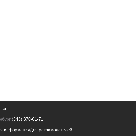
nter
нбург
(343) 370-61-71
ая информация
Для рекламодателей