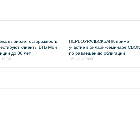
жь выбирает осторожность:
ПЕРВОУРАЛЬСКБАНК примет
вестируют клиенты ВТБ Мои
участие в онлайн-семинаре CBO
иции до 30 лет
по размещению облигаций
 12:32
16 июня 10:00