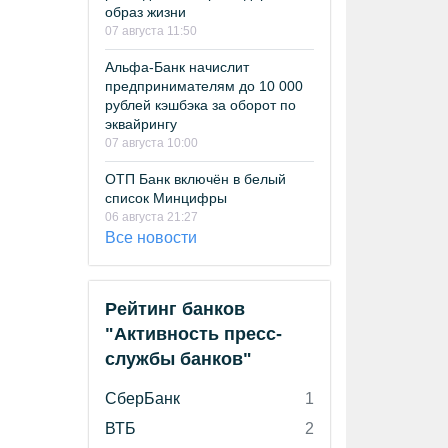
образ жизни
07 августа 11:50
Альфа-Банк начислит
предпринимателям до 10 000
рублей кэшбэка за оборот по
эквайрингу
07 августа 10:00
ОТП Банк включён в белый
список Минцифры
06 августа 21:27
Все новости
Рейтинг банков
"Активность пресс-
службы банков"
СберБанк
1
ВТБ
2