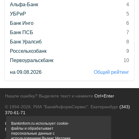
Альфа-Банк
4
УБРиР
5
Банк Инго
6
Банк ПСБ
7
Банк Уралсиб
8
Россельхозбанк
9
Первоуральскбанк
10
на 09.08.2026
Общий рейтинг
Нашли ошибку? Выделите текст и нажмите
Ctrl+Enter
© 1994-2026.
РИА "БанкИнформСервис". Екатеринбург
(343)
370-61-71
О проекте
Политика конфиденциальности
Bankinform.ru использует cookie-
файлы и обрабатывает
Правовая информация
Для рекламодателей
персональные данные с
использованием Яндекс Метрики,