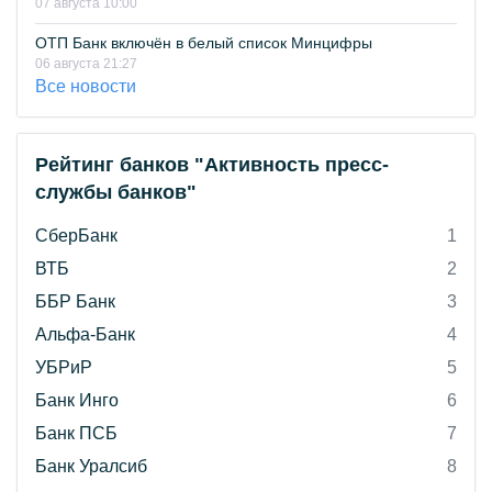
07 августа 10:00
ОТП Банк включён в белый список Минцифры
06 августа 21:27
Все новости
Рейтинг банков "Активность пресс-
службы банков"
СберБанк
1
ВТБ
2
ББР Банк
3
Альфа-Банк
4
УБРиР
5
Банк Инго
6
Банк ПСБ
7
Банк Уралсиб
8