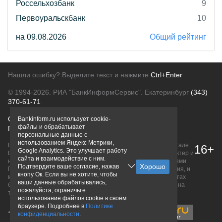
Россельхозбанк
9
Первоуральскбанк
10
на 09.08.2026
Общий рейтинг
Нашли ошибку? Выделите текст и нажмите
Ctrl+Enter
© 1994-2026.
РИА "БанкИнформСервис". Екатеринбург
(343)
370-61-71
О проекте
Политика конфиденциальности
Bankinform.ru использует cookie-
файлы и обрабатывает
Правовая информация
Для рекламодателей
персональные данные с
использованием Яндекс Метрики,
Вся информация о продуктах банков, размещенная на портале
16+
Google Analytics. Это улучшает работу
bankinform.ru, носит исключительно ознакомительный характер и
сайта и взаимодействие с ним.
не является публичной офертой, определяемой положениями
Подтвердите ваше согласие, нажав
ГК РФ. Информация не содержит точного и полного описания, и
кнопу Ок. Если вы не хотите, чтобы
может быть изменена. Конечные условия уточняйте на сайтах
ваши данные обрабатывались,
банков или при личном обращении. Исключительное право на
пожалуйста, ограничьте
товарные знаки принадлежит их правообладателям.
использование файлов cookie в своём
браузере. Подробнее в
Политике
конфиденциальности
.