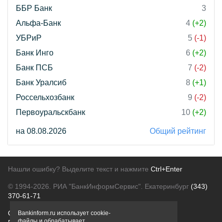
ББР Банк
3
Альфа-Банк
4
(+2)
УБРиР
5
(-1)
Банк Инго
6
(+2)
Банк ПСБ
7
(-2)
Банк Уралсиб
8
(+1)
Россельхозбанк
9
(-2)
Первоуральскбанк
10
(+2)
на 08.08.2026
Общий рейтинг
Нашли ошибку? Выделите текст и нажмите
Ctrl+Enter
© 1994-2026.
РИА "БанкИнформСервис". Екатеринбург
(343)
370-61-71
О проекте
Политика конфиденциальности
Bankinform.ru использует cookie-
файлы и обрабатывает