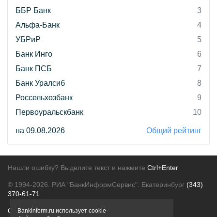
ББР Банк
3
Альфа-Банк
4
УБРиР
5
Банк Инго
6
Банк ПСБ
7
Банк Уралсиб
8
Россельхозбанк
9
Первоуральскбанк
10
на 09.08.2026
Общий рейтинг
Нашли ошибку? Выделите текст и нажмите
Ctrl+Enter
© 1994-2026.
РИА "БанкИнформСервис". Екатеринбург
(343)
370-61-71
О проекте
Политика конфиденциальности
Bankinform.ru использует cookie-