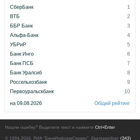
СберБанк
1
ВТБ
2
ББР Банк
3
Альфа-Банк
4
УБРиР
5
Банк Инго
6
Банк ПСБ
7
Банк Уралсиб
8
Россельхозбанк
9
Первоуральскбанк
10
на 09.08.2026
Общий рейтинг
Нашли ошибку? Выделите текст и нажмите
Ctrl+Enter
© 1994-2026.
РИА "БанкИнформСервис". Екатеринбург
(343)