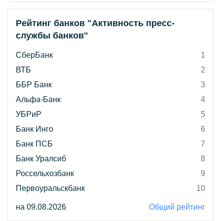
Рейтинг банков "Активность пресс-
службы банков"
СберБанк
1
ВТБ
2
ББР Банк
3
Альфа-Банк
4
УБРиР
5
Банк Инго
6
Банк ПСБ
7
Банк Уралсиб
8
Россельхозбанк
9
Первоуральскбанк
10
на 09.08.2026
Общий рейтинг