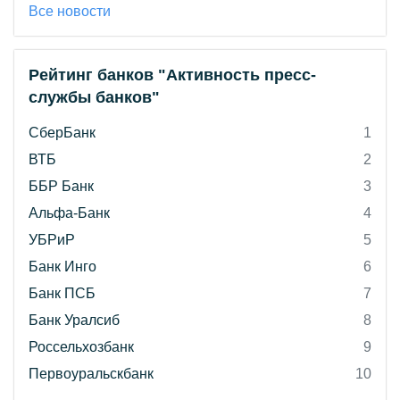
Все новости
Рейтинг банков "Активность пресс-
службы банков"
СберБанк
1
ВТБ
2
ББР Банк
3
Альфа-Банк
4
УБРиР
5
Банк Инго
6
Банк ПСБ
7
Банк Уралсиб
8
Россельхозбанк
9
Первоуральскбанк
10