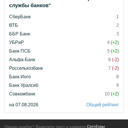
службы банков"
СберБанк
1
ВТБ
2
ББР Банк
3
УБРиР
4
(+2)
Банк ПСБ
5
(+2)
Альфа-Банк
6
(-2)
Россельхозбанк
7
(-2)
Банк Инго
8
Банк Уралсиб
9
Совкомбанк
10
(+2)
на 07.08.2026
Общий рейтинг
Нашли ошибку? Выделите текст и нажмите
Ctrl+Enter