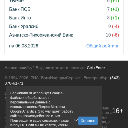
УБРиР
6
(+1)
Банк ПСБ
7
(+1)
Банк Инго
8
(+1)
Банк Уралсиб
9
(-4)
Азиатско-Тихоокеанский Банк
10
(-6)
на 06.08.2026
Общий рейтинг
Нашли ошибку? Выделите текст и нажмите
Ctrl+Enter
© 1994-2026.
РИА "БанкИнформСервис". Екатеринбург
(343)
370-61-71
О проекте
Политика конфиденциальности
Bankinform.ru использует cookie-
файлы и обрабатывает
Правовая информация
Для рекламодателей
персональные данные с
использованием Яндекс Метрики,
Вся информация о продуктах банков, размещенная на портале
16+
Google Analytics. Это улучшает работу
bankinform.ru, носит исключительно ознакомительный характер и
сайта и взаимодействие с ним.
не является публичной офертой, определяемой положениями
Подтвердите ваше согласие, нажав
ГК РФ. Информация не содержит точного и полного описания, и
кнопу Ок. Если вы не хотите, чтобы
может быть изменена. Конечные условия уточняйте на сайтах