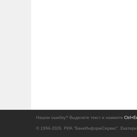
Нашли ошибку? Выделите текст и нажмите
Ctrl+E
© 1994-2026.
РИА "БанкИнформСервис". Екатери