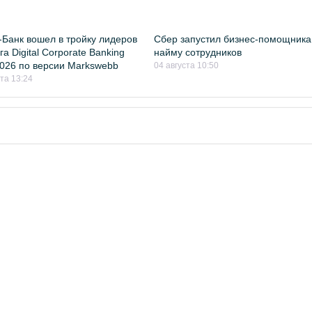
Банк вошел в тройку лидеров
Сбер запустил бизнес-помощника
а Digital Corporate Banking
найму сотрудников
026 по версии Markswebb
04 августа 10:50
ста 13:24