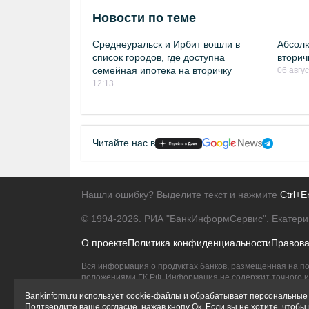
Новости по теме
Среднеуральск и Ирбит вошли в
Абсолю
список городов, где доступна
вторич
семейная ипотека на вторичку
06 авгу
12:13
Читайте нас в
Нашли ошибку? Выделите текст и нажмите
Ctrl+E
© 1994-2026.
РИА "БанкИнформСервис". Екатери
О проекте
Политика конфиденциальности
Правов
Вся информация о продуктах банков, размещенная на по
положениями ГК РФ. Информация не содержит точного и 
Исключительное право на товарные знаки принадлежит 
Bankinform.ru использует cookie-файлы и обрабатывает персональные 
Подтвердите ваше согласие, нажав кнопу Ок. Если вы не хотите, чтоб