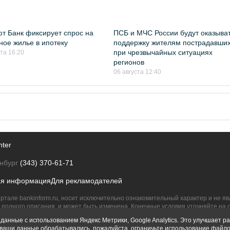
т Банк фиксирует спрос на
ПСБ и МЧС России будут оказыва
ное жилье в ипотеку
поддержку жителям пострадавши
при чрезвычайных ситуациях
ста 16:20
регионов
06 августа 12:40
nter
нбург
(343) 370-61-71
ая информация
Для рекламодателей
ртале bankinform.ru, носит исключительно ознакомительный характер и не 
полного описания, и может быть изменена. Конечные условия уточняйте на 
их правообладателям.
данные с использованием Яндекс Метрики, Google Analytics. Это улучшает ра
ы ваши данные обрабатывались, пожалуйста, ограничьте использование файло