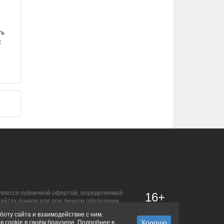
ть
х
является публичной офертой, определяемой
16+
сайтах банков или при личном обращении.
боту сайта и взаимодействие с ним.
в cookie в своём браузере. Подробнее в