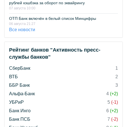
рублей кэшбэка за оборот по эквайрингу
07 августа 10:00
ОТП Банк включён в белый список Минцифры
06 августа 21:27
Все новости
Рейтинг банков "Активность пресс-
службы банков"
СберБанк
1
ВТБ
2
ББР Банк
3
Альфа-Банк
4
(+2)
УБРиР
5
(-1)
Банк Инго
6
(+2)
Банк ПСБ
7
(-2)