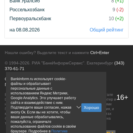
Банк Уралсиб
8
(+1)
Россельхозбанк
9
(-2)
Первоуральскбанк
10
(+2)
на 08.08.2026
Общий рейтинг
Нашли ошибку? Выделите текст и нажмите
Ctrl+Enter
© 1994-2026.
РИА "БанкИнформСервис". Екатеринбург
(343)
370-61-71
О проекте
Политика конфиденциальности
Bankinform.ru использует cookie-
файлы и обрабатывает
Правовая информация
Для рекламодателей
персональные данные с
использованием Яндекс Метрики,
Вся информация о продуктах банков, размещенная на портале
16+
Google Analytics. Это улучшает работу
bankinform.ru, носит исключительно ознакомительный характер и
сайта и взаимодействие с ним.
не является публичной офертой, определяемой положениями
Подтвердите ваше согласие, нажав
ГК РФ. Информация не содержит точного и полного описания, и
кнопу Ок. Если вы не хотите, чтобы
может быть изменена. Конечные условия уточняйте на сайтах
ваши данные обрабатывались,
банков или при личном обращении. Исключительное право на
пожалуйста, ограничьте
товарные знаки принадлежит их правообладателям.
использование файлов cookie в своём
браузере. Подробнее в
Политике