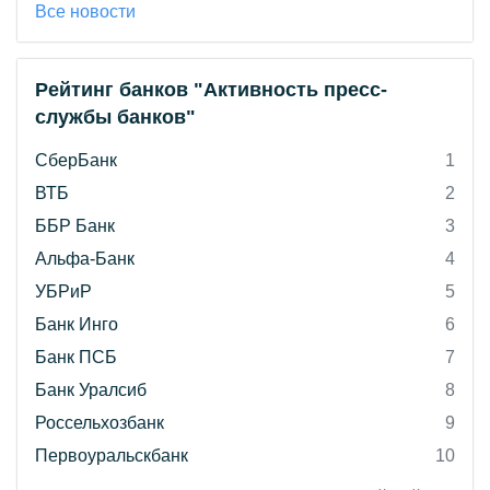
Все новости
Рейтинг банков "Активность пресс-
службы банков"
СберБанк
1
ВТБ
2
ББР Банк
3
Альфа-Банк
4
УБРиР
5
Банк Инго
6
Банк ПСБ
7
Банк Уралсиб
8
Россельхозбанк
9
Первоуральскбанк
10